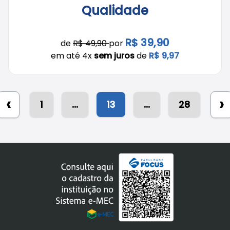
Qualidade
R$ 39,90
de
R$ 49,90
por
em até 4x
sem juros
de
R$ 9,97
‹
›
1
...
13
...
28