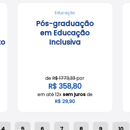
Educação
Pós-graduação
em Educação
to
Inclusiva
de
R$ 1773,33
por
R$ 358,80
em até 12x
sem juros
de
R$ 29,90
4
5
6
7
8
9
10