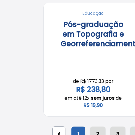
Educação
Pós-graduação
em Topografia e
Georreferenciamen
de
R$ 1773,33
por
R$ 238,80
em até 12x
sem juros
de
R$ 19,90
‹
1
2
3