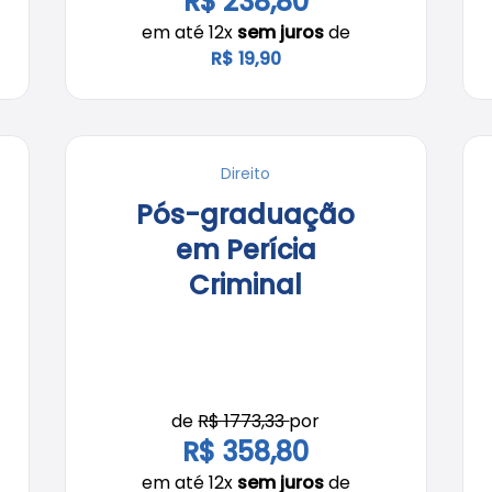
R$ 238,80
em até 12x
sem juros
de
R$ 19,90
Direito
Pós-graduação
em Perícia
Criminal
de
R$ 1773,33
por
R$ 358,80
em até 12x
sem juros
de