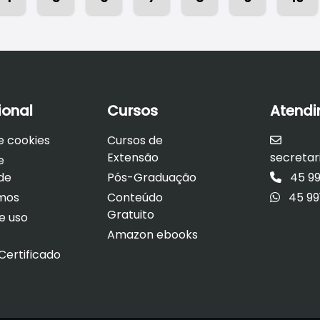
ional
Cursos
Atend
de cookies
Cursos de
Extensão
secreta
e
de
Pós-Graduação
45 99
mos
Conteúdo
45 99
Gratuito
e uso
Amazon ebooks
ertificado