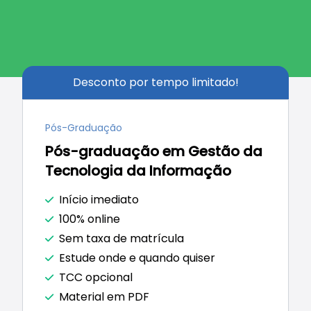
Desconto por tempo limitado!
Pós-Graduação
Coordenador Geral:
Me. Leonardo Moraes
Armesto
Pós-graduação em Gestão da
Coordenador Técnico/Científico:
Me. Fabiana
Tecnologia da Informação
Aparecida Rodrigues
Início imediato
100% online
Sem taxa de matrícula
Estude onde e quando quiser
TCC opcional
Material em PDF