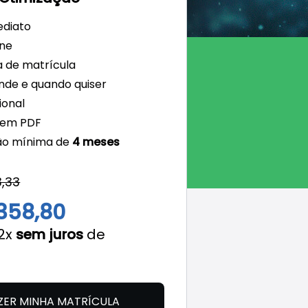
ediato
ine
 de matrícula
nde e quando quiser
onal
 em PDF
ão mínima de
4 meses
3,33
358,80
12x
sem juros
de
ZER MINHA MATRÍCULA