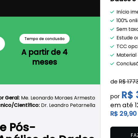
Início im
100% onl
Sem taxa
Estude o
Tempo de conclusão
TCC opci
A partir de 4
Material
meses
Conclus
de
R$ 177
R$ 
por
r Geral:
Me. Leonardo Moraes Armesto
em até 
ico/Científico:
Dr. Leandro Petarnella
R$ 29,90
e Pós-
FA