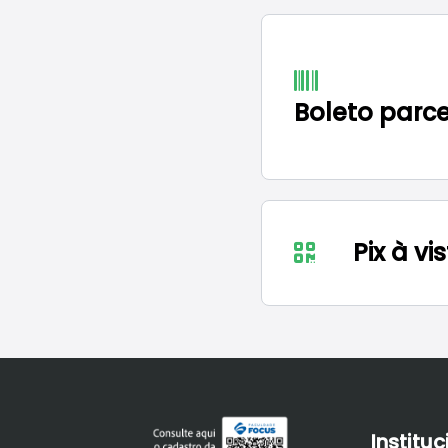
Boleto parc
Pix à vi
Instituc