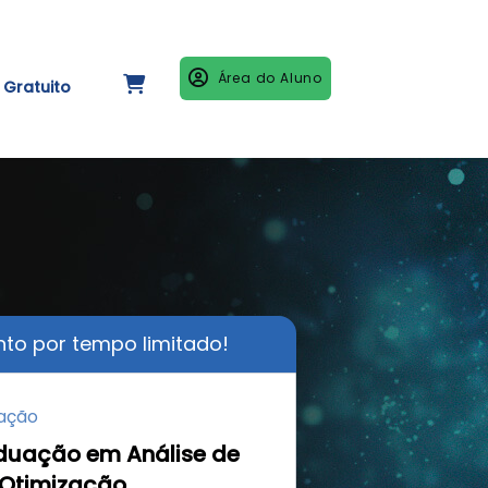
Área do Aluno
Gratuito
to por tempo limitado!
ação
duação em Análise de
 Otimização