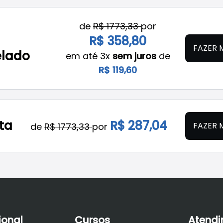
de
R$ 1773,33
por
R$ 358,80
FAZER 
elado
em até 3x
sem juros
de
R$ 119,60
sta
R$ 287,04
FAZER 
de
R$ 1773,33
por
ional
Cursos
Atend