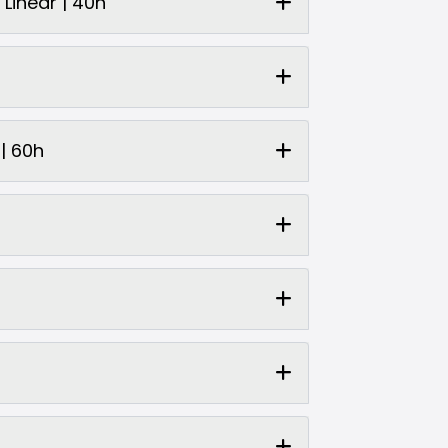
Linear | 40h
| 60h