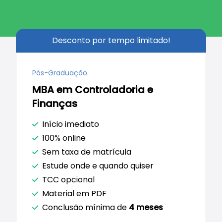
Desconto por tempo limitado!
Pós-Graduação
Coordenador Geral:
Me. Leonardo Moraes
Armesto
MBA em Controladoria e
Coordenador Técnico/Científico:
Dr. Celso
Finanças
Florencio De Souza
Início imediato
100% online
Sem taxa de matrícula
Estude onde e quando quiser
TCC opcional
Material em PDF
Conclusão mínima de
4 meses