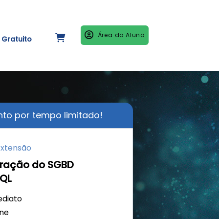
Área do Aluno
Gratuito
to por tempo limitado!
Extensão
tração do SGBD
SQL
ediato
ine