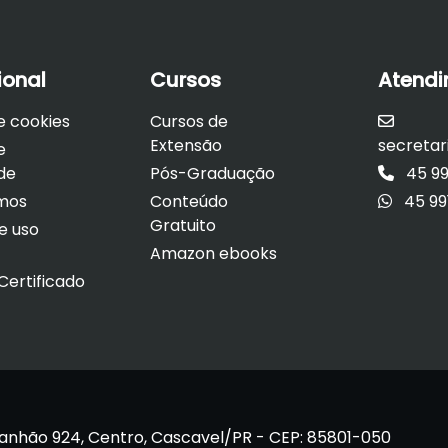
ional
Cursos
Atend
de cookies
Cursos de
Extensão
secreta
e
de
Pós-Graduação
45 99
mos
Conteúdo
45 99
Gratuito
e uso
Amazon ebooks
ertificado
anhão 924, Centro, Cascavel/PR - CEP: 85801-050