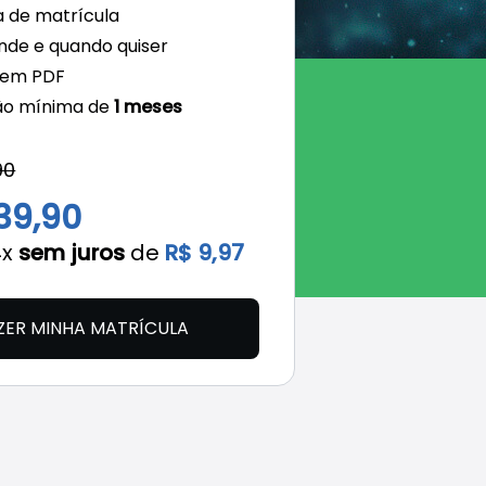
 de matrícula
nde e quando quiser
 em PDF
ão mínima de
1 meses
90
39,90
4x
sem juros
de
R$ 9,97
ZER MINHA MATRÍCULA