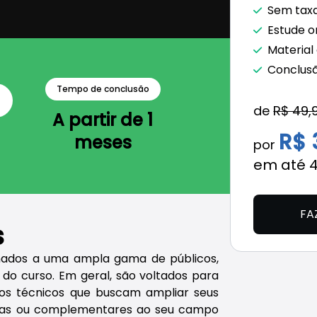
Sem taxa
Estude o
Material
Conclus
Tempo de conclusão
de
R$ 49,
A partir de 1
R$ 
meses
por
em até 
FA
s
onados a uma ampla gama de públicos,
do curso. Em geral, são voltados para
rsos técnicos que buscam ampliar seus
cas ou complementares ao seu campo