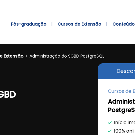
|
|
Pós-graduação
Cursos de Extensão
Conteúdo 
e Extensão
Administração do SGBD PostgreSQL
Descon
Cursos de 
SGBD
Adminis
Postgre
Início im
100% onl