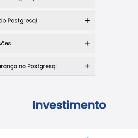
do Postgresql
ções
urança no Postgresql
Investimento